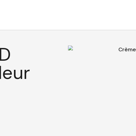
BD
leur